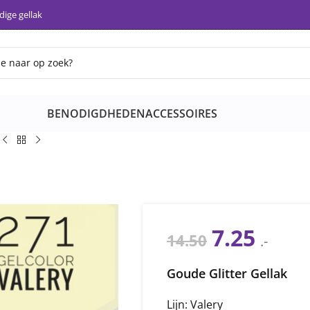
ige gellak
BENODIGDHEDEN
ACCESSOIRES
7.25
14.50
.-
Goude Glitter Gellak
Lijn: Valery