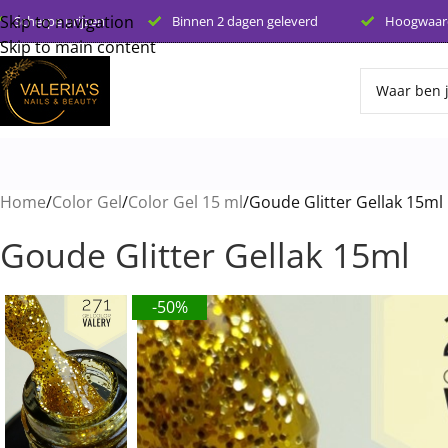
Skip to navigation
Scherpe prijzen
Binnen 2 dagen geleverd
Hoogwaard
Skip to main content
Home
Color Gel
Color Gel 15 ml
Goude Glitter Gellak 15ml
Goude Glitter Gellak 15ml
-50%