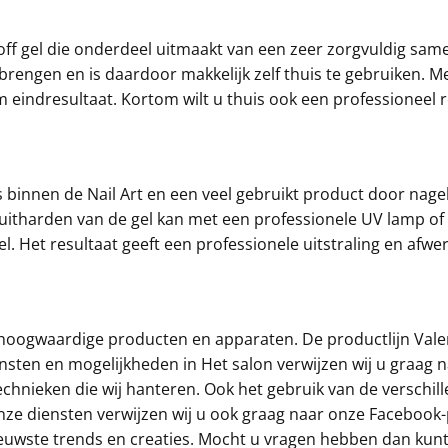
off gel die onderdeel uitmaakt van een zeer zorgvuldig same
rengen en is daardoor makkelijk zelf thuis te gebruiken. Me
eindresultaat. Kortom wilt u thuis ook een professioneel re
s binnen de Nail Art en een veel gebruikt product door nagel
itharden van de gel kan met een professionele UV lamp of 
el. Het resultaat geeft een professionele uitstraling en afw
n hoogwaardige producten en apparaten. De productlijn Vale
ensten en mogelijkheden in Het salon verwijzen wij u graag 
echnieken die wij hanteren. Ook het gebruik van de verschi
nze diensten verwijzen wij u ook graag naar onze Facebook
euwste trends en creaties. Mocht u vragen hebben dan kunt