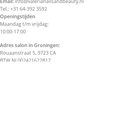
Email:
info@valerianailsandbeauty.nl
Tel.: +31 64-392 3592
Openingstijden
Maandag t/m vrijdag:
10:00-17:00
Adres salon in Groningen:
Rouaanstraat 5, 9723 CA
BTW NL002421622B17
KVK 57186367
Alle prijzen zijn inclusief BTW.
Alle rechten voorbehouden.
©
Valeria's Nails & Beauty