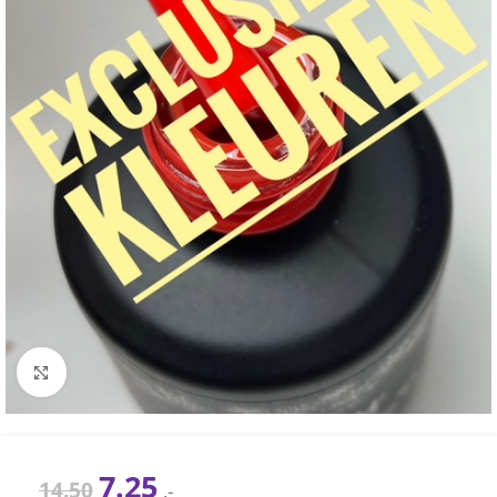
Click to enlarge
7.25
14.50
.-