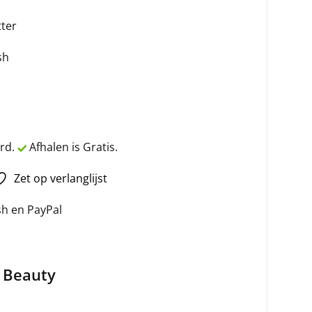
tter
sh
rd.
Afhalen is Gratis.
Zet op verlanglijst
ash en PayPal
& Beauty