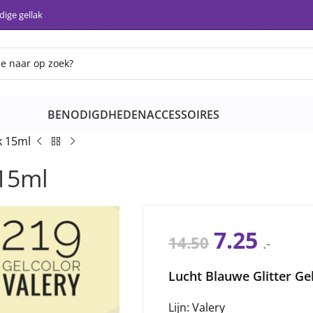
ige gellak
BENODIGDHEDEN
ACCESSOIRES
k 15ml
 15ml
7.25
14.50
.-
Lucht Blauwe Glitter Ge
Lijn: Valery