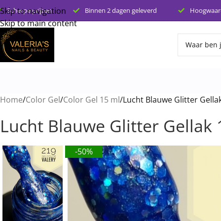
Skip to navigation
Scherpe prijzen
Binnen 2 dagen geleverd
Hoogwaard
Skip to main content
Home
Color Gel
Color Gel 15 ml
Lucht Blauwe Glitter Gella
Lucht Blauwe Glitter Gellak
-50%