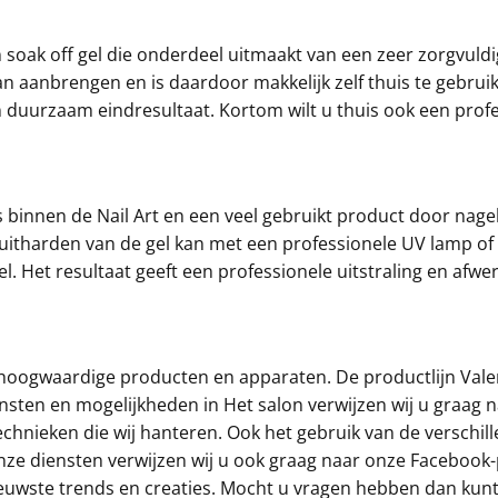
n soak off gel die onderdeel uitmaakt van een zeer zorgvuld
n aanbrengen en is daardoor makkelijk zelf thuis te gebruik
 duurzaam eindresultaat. Kortom wilt u thuis ook een profes
s binnen de Nail Art en een veel gebruikt product door nagel
itharden van de gel kan met een professionele UV lamp of 
el. Het resultaat geeft een professionele uitstraling en afw
n hoogwaardige producten en apparaten. De productlijn Vale
ensten en mogelijkheden in Het salon verwijzen wij u graag 
echnieken die wij hanteren. Ook het gebruik van de verschi
nze diensten verwijzen wij u ook graag naar onze Facebook
euwste trends en creaties. Mocht u vragen hebben dan kunt