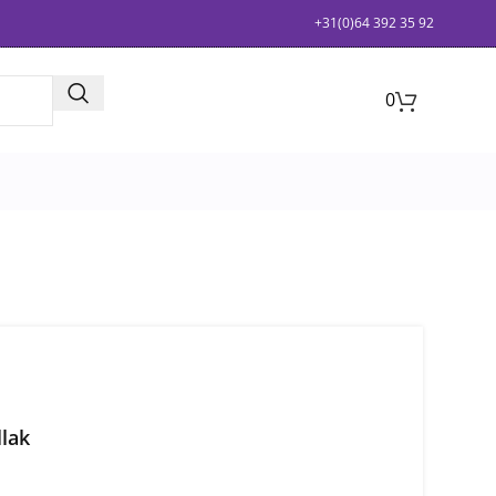
+31(0)64 392 35 92
0
llak