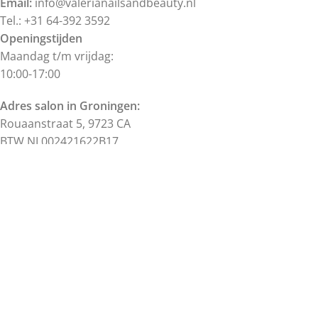
Email:
info@valerianailsandbeauty.nl
Tel.: +31 64-392 3592
Openingstijden
Maandag t/m vrijdag:
10:00-17:00
Adres salon in Groningen:
Rouaanstraat 5, 9723 CA
BTW NL002421622B17
KVK 57186367
Alle prijzen zijn inclusief BTW.
Alle rechten voorbehouden.
©
Valeria's Nails & Beauty