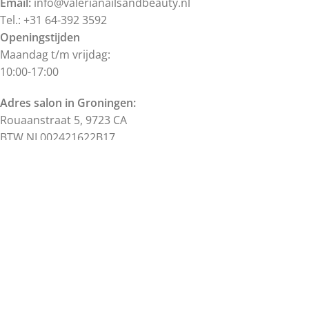
Email:
info@valerianailsandbeauty.nl
Tel.: +31 64-392 3592
Openingstijden
Maandag t/m vrijdag:
10:00-17:00
Adres salon in Groningen:
Rouaanstraat 5, 9723 CA
BTW NL002421622B17
KVK 57186367
Alle prijzen zijn inclusief BTW.
Alle rechten voorbehouden.
©
Valeria's Nails & Beauty