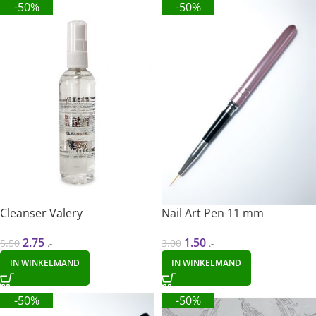
-50%
-50%
Cleanser Valery
Nail Art Pen 11 mm
2.75
1.50
5.50
3.00
.-
.-
IN WINKELMAND
IN WINKELMAND
-50%
-50%