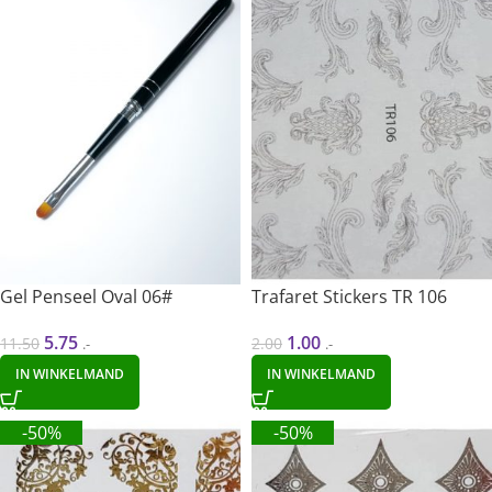
Gel Penseel Oval 06#
Trafaret Stickers TR 106
5.75
1.00
11.50
2.00
.-
.-
IN WINKELMAND
IN WINKELMAND
-50%
-50%