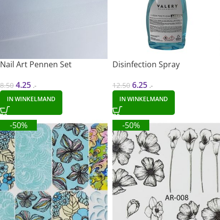
Nail Art Pennen Set
Disinfection Spray
4.25
6.25
8.50
12.50
.-
.-
IN WINKELMAND
IN WINKELMAND
-50%
-50%