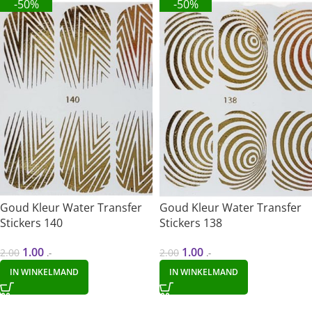
-50%
-50%
Goud Kleur Water Transfer
Goud Kleur Water Transfer
Stickers 140
Stickers 138
1.00
1.00
2.00
2.00
.-
.-
IN WINKELMAND
IN WINKELMAND