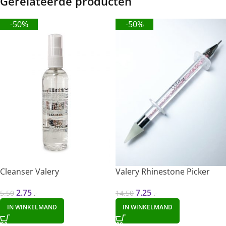
Gerelateerde producten
-50%
-50%
Cleanser Valery
Valery Rhinestone Picker
2.75
7.25
5.50
14.50
.-
.-
IN WINKELMAND
IN WINKELMAND