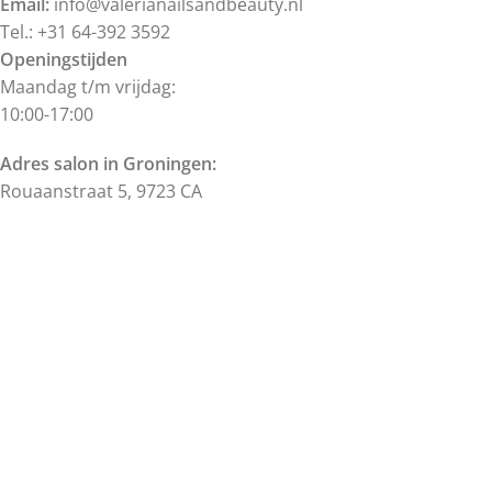
Email:
info@valerianailsandbeauty.nl
Tel.: +31 64-392 3592
Openingstijden
Maandag t/m vrijdag:
10:00-17:00
Adres salon in Groningen:
Rouaanstraat 5, 9723 CA
BTW NL002421622B17
KVK 57186367
Alle prijzen zijn inclusief BTW.
Alle rechten voorbehouden.
©
Valeria's Nails & Beauty